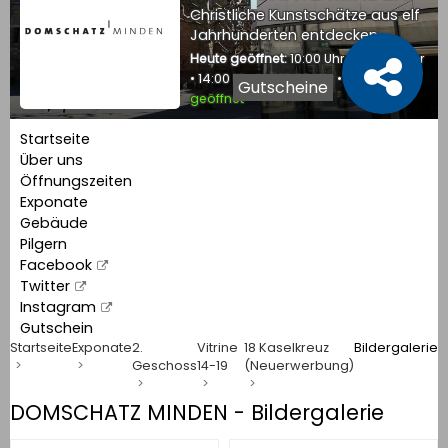
Christliche Kunstschätze aus elf
Jahrhunderten entdecken
Heute geöffnet:
10:00 Uhr bis 12:30 Uhr
• 14:00 Uhr bis 16:30 Uhr •
Jetzt
Gutscheine
geöffnet
Startseite
Über uns
Öffnungszeiten
Exponate
Gebäude
Pilgern
Facebook
Twitter
Instagram
Gutschein
Startseite
Exponate
2.
Vitrine
18 Kaselkreuz
Bildergalerie
Geschoss
14-19
(Neuerwerbung)
DOMSCHATZ MINDEN - Bildergalerie