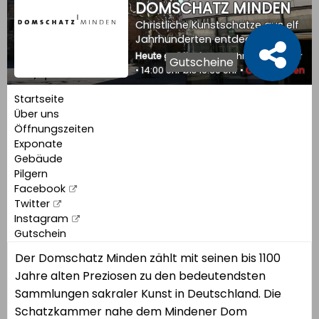
DOMSCHATZ MINDEN
Christliche Kunstschätze aus elf
Jahrhunderten entdecken
Heute geöffnet:
10:00 Uhr bis 12:30 Uhr
Gutscheine
• 14:00 Uhr bis 16:30 Uhr •
Geschlossen
Startseite
Über uns
Öffnungszeiten
Exponate
Gebäude
Pilgern
Facebook
Twitter
Instagram
Gutschein
Der Domschatz Minden zählt mit seinen bis 1100
Jahre alten Preziosen zu den bedeutendsten
Sammlungen sakraler Kunst in Deutschland. Die
Schatzkammer nahe dem Mindener Dom