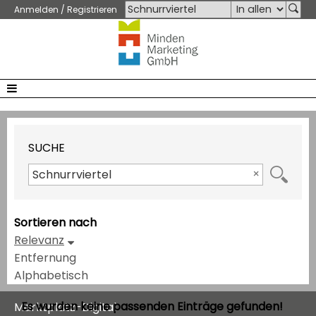
Anmelden / Registrieren
SUCHE
×
Sortieren nach
Relevanz
Entfernung
Alphabetisch
Es wurden keine passenden Einträge gefunden!
Marktplatz-Digital